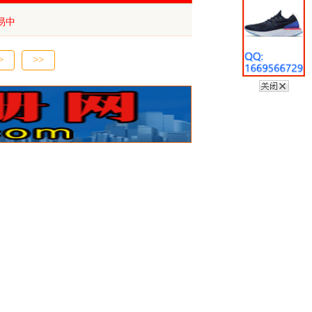
易中
>
>>