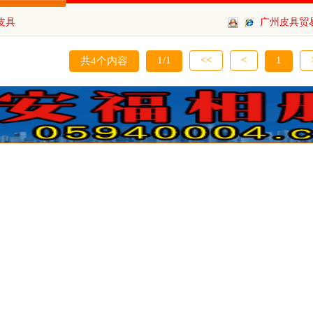
皮具
广州皮具贸
心
1/1
<<
<
1
共4个内容