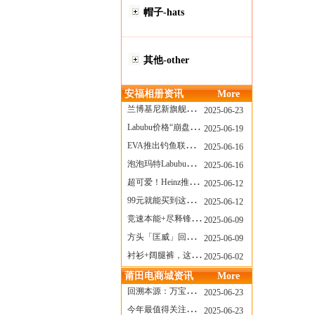
帽子-hats
其他-other
安福相册资讯
More
兰博基尼新旗舰曝光？这台顶级超跑或将在8月登场
2025-06-23
Labubu价格“崩盘”？618当日泡泡玛特预售补货量超200W！
2025-06-19
EVA推出钓鱼联名套装，初号机也能当“假饵”？
2025-06-16
泡泡玛特Labubu新品发售上演“拳王争霸”......
2025-06-16
超可爱！Heinz推出星之卡比合作款番茄酱！
2025-06-12
99元就能买到这样颜值的太阳镜？优衣库夏季墨镜系列
2025-06-12
竞速本能+尽释锋芒——罗杰杜彼Roger+Dubuis王者竞速系列飞返计时码表燃擎赛道
2025-06-09
方头「匡威」回归！日系简约里的小心思
2025-06-09
衬衫+阔腿裤，这样穿美出新高度！
2025-06-02
莆田电商城资讯
More
回溯本源：万宝龙推出明星系列都市灰腕表新作
2025-06-23
今年最值得关注的AF1！KOBE x AF1 明日发售
2025-06-23