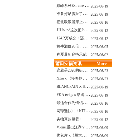
巅峰系列Extreme Diver潜水腕表与Revival Diver复刻版潜水腕表共同推出“暗影款”新作
2025-06-19
准备好晒脚趾了吗？透明款 AF1 要回归了
2025-06-19
把北欧浪漫穿上脚，Cecilie Bahnsen x ASICS
2025-06-16
JJJJound这次把PUMA改得好安静
2025-06-12
124.2万成交！还有什么是Labubu做不到的？
2025-06-12
黄牛溢价20倍，「Labubu」3.0市价大盘点！假货比正品还贵...
2025-06-05
春夏最新穿搭示范
2025-06-02
莆田安福资讯
More
这就是2026的街头感！Prada新包我先爱了
2025-06-23
Nike x 《怪奇物语》联名回归，终于轮到这双热门款了！
2025-06-23
BLANCPAIN X SWATCH联名款 BIOCERAMIC SCUBA FIFTY FATHOMS 系列推出全新 GREEN ABYSS（碧波洋）腕表
2025-06-19
FKA twigs x 昂跑 联名来了，这三双 Cloud X 你选哪一双？
2025-06-19
最适合作为情侣鞋的New Balance 1906 Loafer出现了！
2025-06-16
网球迷快冲！KITH x Wilson 限量球拍太会设计了
2025-06-16
实物真的超赞！NB 新款 2010 新配色
2025-06-12
Vlone 重出江湖？突然又要联名，谁能想到！
2025-06-09
优衣库 x《胆大党》新品公布，第二季联动周边来了！
2025-06-09