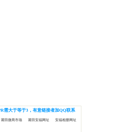
PR需大于等于3，有意链接者加QQ联系
莆田微商市场
莆田安福网址
安福相册网址