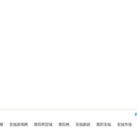
册
安福新闻网
莆田商贸城
莆田网
安福家园
莆田安福
安福市场