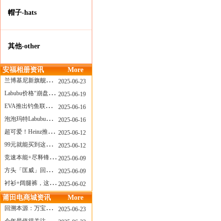
帽子-hats
其他-other
安福相册资讯
More
兰博基尼新旗舰曝光？这台顶级超跑或将在8月登场
2025-06-23
Labubu价格“崩盘”？618当日泡泡玛特预售补货量超200W！
2025-06-19
EVA推出钓鱼联名套装，初号机也能当“假饵”？
2025-06-16
泡泡玛特Labubu新品发售上演“拳王争霸”......
2025-06-16
超可爱！Heinz推出星之卡比合作款番茄酱！
2025-06-12
99元就能买到这样颜值的太阳镜？优衣库夏季墨镜系列
2025-06-12
竞速本能+尽释锋芒——罗杰杜彼Roger+Dubuis王者竞速系列飞返计时码表燃擎赛道
2025-06-09
方头「匡威」回归！日系简约里的小心思
2025-06-09
衬衫+阔腿裤，这样穿美出新高度！
2025-06-02
莆田电商城资讯
More
回溯本源：万宝龙推出明星系列都市灰腕表新作
2025-06-23