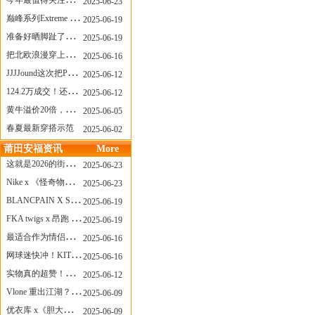
今年最值得关注的AF1！KOBE x AF1 明日发售
2025-06-23
巅峰系列Extreme Diver潜水腕表与Revival Diver复刻版潜水腕表共同推出“暗影款”新作
2025-06-19
准备好晒脚趾了吗？透明款 AF1 要回归了
2025-06-19
把北欧浪漫穿上脚，Cecilie Bahnsen x ASICS
2025-06-16
JJJJound这次把PUMA改得好安静
2025-06-12
124.2万成交！还有什么是Labubu做不到的？
2025-06-12
黄牛溢价20倍，「Labubu」3.0市价大盘点！假货比正品还贵...
2025-06-05
春夏最新穿搭示范
2025-06-02
莆田安福资讯
More
这就是2026的街头感！Prada新包我先爱了
2025-06-23
Nike x 《怪奇物语》联名回归，终于轮到这双热门款了！
2025-06-23
BLANCPAIN X SWATCH联名款 BIOCERAMIC SCUBA FIFTY FATHOMS 系列推出全新 GREEN ABYSS（碧波洋）腕表
2025-06-19
FKA twigs x 昂跑 联名来了，这三双 Cloud X 你选哪一双？
2025-06-19
最适合作为情侣鞋的New Balance 1906 Loafer出现了！
2025-06-16
网球迷快冲！KITH x Wilson 限量球拍太会设计了
2025-06-16
实物真的超赞！NB 新款 2010 新配色
2025-06-12
Vlone 重出江湖？突然又要联名，谁能想到！
2025-06-09
优衣库 x《胆大党》新品公布，第二季联动周边来了！
2025-06-09