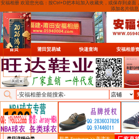
安福相册 欢迎您光临：按Ctrl+D把本站加入收藏夹，或保存到
添加名片信息
首页
莆田贸易城
快递查询
安福相册
类目详细分类
鞋类-Footwear >> 美津浓