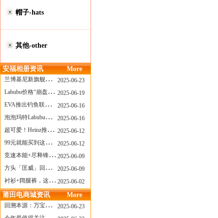
帽子-hats
其他-other
安福相册资讯
More
兰博基尼新旗舰曝光？这台顶级超跑或将在8月登场
2025-06-23
Labubu价格“崩盘”？618当日泡泡玛特预售补货量超200W！
2025-06-19
EVA推出钓鱼联名套装，初号机也能当“假饵”？
2025-06-16
泡泡玛特Labubu新品发售上演“拳王争霸”......
2025-06-16
超可爱！Heinz推出星之卡比合作款番茄酱！
2025-06-12
99元就能买到这样颜值的太阳镜？优衣库夏季墨镜系列
2025-06-12
竞速本能+尽释锋芒——罗杰杜彼Roger+Dubuis王者竞速系列飞返计时码表燃擎赛道
2025-06-09
方头「匡威」回归！日系简约里的小心思
2025-06-09
衬衫+阔腿裤，这样穿美出新高度！
2025-06-02
莆田电商城资讯
More
回溯本源：万宝龙推出明星系列都市灰腕表新作
2025-06-23