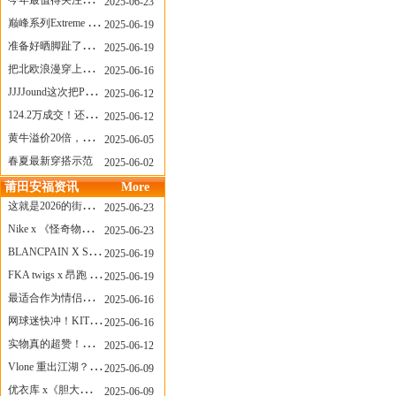
今年最值得关注的AF1！KOBE x AF1 明日发售
2025-06-23
巅峰系列Extreme Diver潜水腕表与Revival Diver复刻版潜水腕表共同推出“暗影款”新作
2025-06-19
准备好晒脚趾了吗？透明款 AF1 要回归了
2025-06-19
把北欧浪漫穿上脚，Cecilie Bahnsen x ASICS
2025-06-16
JJJJound这次把PUMA改得好安静
2025-06-12
124.2万成交！还有什么是Labubu做不到的？
2025-06-12
黄牛溢价20倍，「Labubu」3.0市价大盘点！假货比正品还贵...
2025-06-05
春夏最新穿搭示范
2025-06-02
莆田安福资讯
More
这就是2026的街头感！Prada新包我先爱了
2025-06-23
Nike x 《怪奇物语》联名回归，终于轮到这双热门款了！
2025-06-23
BLANCPAIN X SWATCH联名款 BIOCERAMIC SCUBA FIFTY FATHOMS 系列推出全新 GREEN ABYSS（碧波洋）腕表
2025-06-19
FKA twigs x 昂跑 联名来了，这三双 Cloud X 你选哪一双？
2025-06-19
最适合作为情侣鞋的New Balance 1906 Loafer出现了！
2025-06-16
网球迷快冲！KITH x Wilson 限量球拍太会设计了
2025-06-16
实物真的超赞！NB 新款 2010 新配色
2025-06-12
Vlone 重出江湖？突然又要联名，谁能想到！
2025-06-09
优衣库 x《胆大党》新品公布，第二季联动周边来了！
2025-06-09