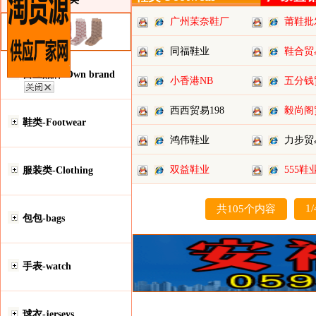
广州茉奈鞋厂
莆鞋批
同福鞋业
鞋合贸
自主品牌-Own brand
小香港NB
五分钱
西西贸易198
毅尚阁
鞋类-Footwear
鸿伟鞋业
力步贸
双益鞋业
555鞋
服装类-Clothing
1/
共105个内容
包包-bags
手表-watch
球衣-jerseys