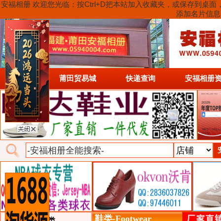
安福相册 欢迎您光临：按Ctrl+D把本站加入收藏夹，或保存到
添加名片信息
首页
莆田贸易城
快递查询
安福相册
鞋类-Footwear
类目详细分类