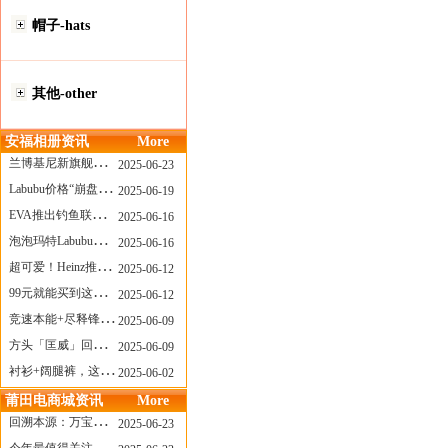
帽子-hats
其他-other
安福相册资讯
More
兰博基尼新旗舰曝光？这台顶级超跑或将在8月登场
2025-06-23
Labubu价格“崩盘”？618当日泡泡玛特预售补货量超200W！
2025-06-19
EVA推出钓鱼联名套装，初号机也能当“假饵”？
2025-06-16
泡泡玛特Labubu新品发售上演“拳王争霸”......
2025-06-16
超可爱！Heinz推出星之卡比合作款番茄酱！
2025-06-12
99元就能买到这样颜值的太阳镜？优衣库夏季墨镜系列
2025-06-12
竞速本能+尽释锋芒——罗杰杜彼Roger+Dubuis王者竞速系列飞返计时码表燃擎赛道
2025-06-09
方头「匡威」回归！日系简约里的小心思
2025-06-09
衬衫+阔腿裤，这样穿美出新高度！
2025-06-02
莆田电商城资讯
More
回溯本源：万宝龙推出明星系列都市灰腕表新作
2025-06-23