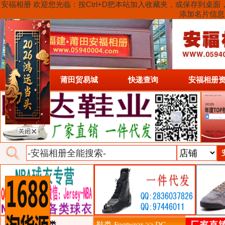
安福相册 欢迎您光临：按Ctrl+D把本站加入收藏夹，或保存到
添加名片信息
首页
莆田贸易城
快递查询
安福相册
类目详细分类
鞋类-Footwear >> DC