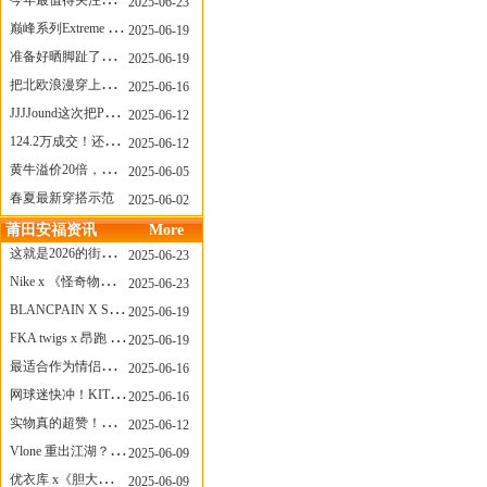
今年最值得关注的AF1！KOBE x AF1 明日发售
2025-06-23
巅峰系列Extreme Diver潜水腕表与Revival Diver复刻版潜水腕表共同推出“暗影款”新作
2025-06-19
准备好晒脚趾了吗？透明款 AF1 要回归了
2025-06-19
把北欧浪漫穿上脚，Cecilie Bahnsen x ASICS
2025-06-16
JJJJound这次把PUMA改得好安静
2025-06-12
124.2万成交！还有什么是Labubu做不到的？
2025-06-12
黄牛溢价20倍，「Labubu」3.0市价大盘点！假货比正品还贵...
2025-06-05
春夏最新穿搭示范
2025-06-02
莆田安福资讯
More
这就是2026的街头感！Prada新包我先爱了
2025-06-23
Nike x 《怪奇物语》联名回归，终于轮到这双热门款了！
2025-06-23
BLANCPAIN X SWATCH联名款 BIOCERAMIC SCUBA FIFTY FATHOMS 系列推出全新 GREEN ABYSS（碧波洋）腕表
2025-06-19
FKA twigs x 昂跑 联名来了，这三双 Cloud X 你选哪一双？
2025-06-19
最适合作为情侣鞋的New Balance 1906 Loafer出现了！
2025-06-16
网球迷快冲！KITH x Wilson 限量球拍太会设计了
2025-06-16
实物真的超赞！NB 新款 2010 新配色
2025-06-12
Vlone 重出江湖？突然又要联名，谁能想到！
2025-06-09
优衣库 x《胆大党》新品公布，第二季联动周边来了！
2025-06-09