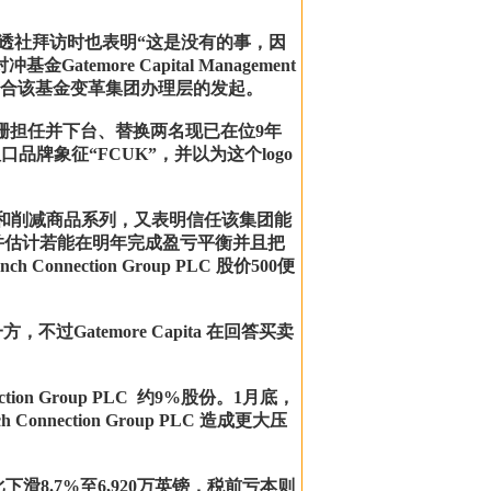
arks 承受路透社拜访时也表明“这是没有的事，因
ore Capital Management
于这符合该基金变革集团办理层的发起。
10年的阑珊担任并下台、替换两名现已在位9年
类粗口品牌象征“FCUK”，并以为这个logo
C 加速关店速度和削减商品系列，又表明信任该集团能
，并估计若能在明年完成盈亏平衡并且把
nection Group PLC 股价500便
任何一方，不过Gatemore Capita 在回答买卖
ection Group PLC 约9%股份。1月底，
onnection Group PLC 造成更大压
入同比下滑8.7%至6,920万英镑，税前亏本则