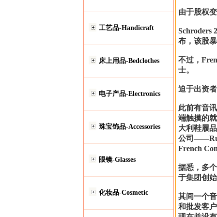
由于股权变化，
工艺品-Handicraft
Schro
布，该股暴升
不过，Frenc
床上用品-Bedclothes
士。
迫于出资者压力
电子产品-Electronics
此前有音讯称
端触摸的就包
珠宝饰品-Accessories
大利鞋履品牌
公司——Rut
French
眼镜-Glasses
据悉，多个潜在
于集团创始人
化妆品-Cosmetic
其间一个音
和批发客户的
现在并没有