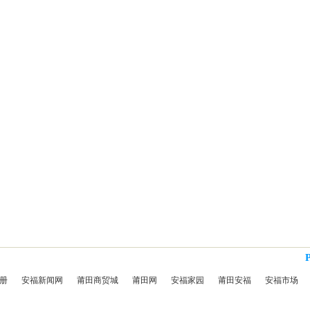
册
安福新闻网
莆田商贸城
莆田网
安福家园
莆田安福
安福市场