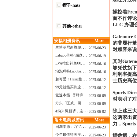
帽子-hats
操控着Fren
而不作评论。
LLC 办
其他-other
Gatemo
安福相册资讯
More
的非履行董事
兰博基尼新旗舰曝光？这台顶级超跑或将在8月登场
2025-06-23
对顾客来说
Labubu价格“崩盘”？618当日泡泡玛特预售补货量超200W！
2025-06-19
其时Gatem
EVA推出钓鱼联名套装，初号机也能当“假饵”？
2025-06-16
够凭仗旗下
泡泡玛特Labubu新品发售上演“拳王争霸”......
2025-06-16
利润率提高至
超可爱！Heinz推出星之卡比合作款番茄酱！
2025-06-12
士历史高位
99元就能买到这样颜值的太阳镜？优衣库夏季墨镜系列
2025-06-12
Sports D
竞速本能+尽释锋芒——罗杰杜彼Roger+Dubuis王者竞速系列飞返计时码表燃擎赛道
2025-06-09
时表明了对S
方头「匡威」回归！日系简约里的小心思
2025-06-09
除上述三大股东
衬衫+阔腿裤，这样穿美出新高度！
2025-06-02
这两家出资公司
莆田电商城资讯
More
力，Spor
回溯本源：万宝龙推出明星系列都市灰腕表新作
2025-06-23
今年最值得关注的AF1！KOBE x AF1 明日发售
2025-06-23
据数据，在到7