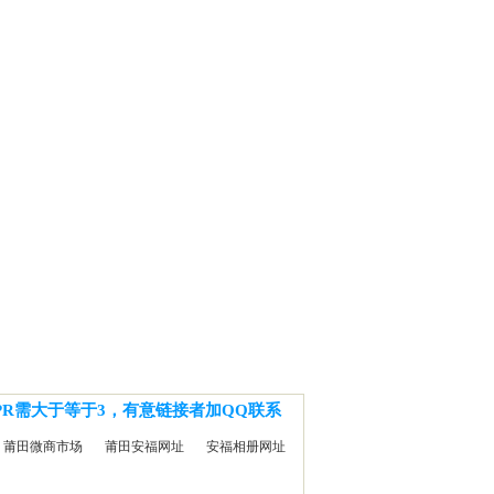
PR需大于等于3，有意链接者加QQ联系
莆田微商市场
莆田安福网址
安福相册网址