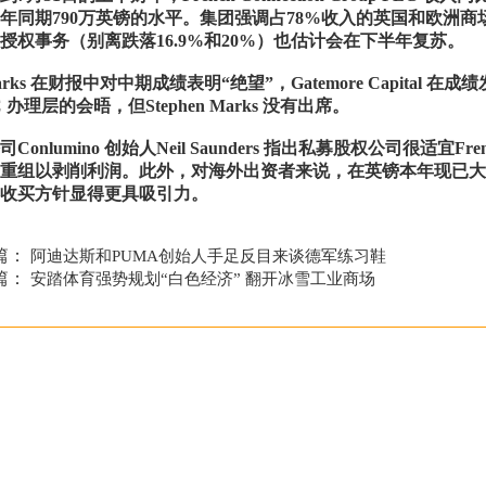
年同期790万英镑的水平。集团强调占78%收入的英国和欧洲商
授权事务（别离跌落16.9%和20%）也估计会在下半年复苏。
 Marks 在财报中对中期成绩表明“绝望”，Gatemore Capital 在成绩
LC 办理层的会晤，但Stephen Marks 没有出席。
onlumino 创始人Neil Saunders 指出私募股权公司很适宜French
重组以剥削利润。此外，对海外出资者来说，在英镑本年现已大幅
收买方针显得更具吸引力。
篇：
阿迪达斯和PUMA创始人手足反目来谈德军练习鞋
篇：
安踏体育强势规划“白色经济” 翻开冰雪工业商场