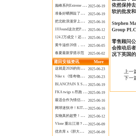
依然保持去
巅峰系列Extreme Diver潜水腕表与Revival Diver复刻版潜水腕表共同推出“暗影款”新作
2025-06-19
软的批发和
准备好晒脚趾了吗？透明款 AF1 要回归了
2025-06-19
把北欧浪漫穿上脚，Cecilie Bahnsen x ASICS
2025-06-16
Stephen
JJJJound这次把PUMA改得好安静
Group P
2025-06-12
124.2万成交！还有什么是Labubu做不到的？
2025-06-12
零售顾问公司C
黄牛溢价20倍，「Labubu」3.0市价大盘点！假货比正品还贵...
2025-06-05
会推动后者
春夏最新穿搭示范
2025-06-02
况下英国的
莆田安福资讯
More
这就是2026的街头感！Prada新包我先爱了
2025-06-23
上一
Nike x 《怪奇物语》联名回归，终于轮到这双热门款了！
2025-06-23
下一
BLANCPAIN X SWATCH联名款 BIOCERAMIC SCUBA FIFTY FATHOMS 系列推出全新 GREEN ABYSS（碧波洋）腕表
2025-06-19
FKA twigs x 昂跑 联名来了，这三双 Cloud X 你选哪一双？
2025-06-19
最适合作为情侣鞋的New Balance 1906 Loafer出现了！
2025-06-16
网球迷快冲！KITH x Wilson 限量球拍太会设计了
2025-06-16
实物真的超赞！NB 新款 2010 新配色
2025-06-12
Vlone 重出江湖？突然又要联名，谁能想到！
2025-06-09
优衣库 x《胆大党》新品公布，第二季联动周边来了！
2025-06-09