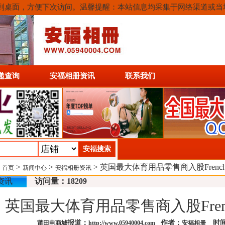
或保存到桌面，方便下次访问。温馨提醒：本站信息均采集于网络渠道或
递查询
安福相册资讯
联系我们
:
>
>
> 英国最大体育用品零售商入股French Co
首页
新闻中心
安福相册资讯
资讯
访问量：18209
英国最大体育用品零售商入股French C
报道：
作者：
时间：
莆田电商城
http://www.05940004.com
安福相册