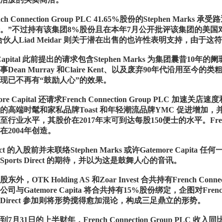
ch Connection Group PLC 41.65%股份的Stephen M
”不过持有该集团8%股份且在本年7月公开批评该集团的美国对冲基金Gatem
理合伙人Liad Meidar 则关于潜在出售的也许性表明支持，由
re Capital 此前提出的请求包含Stephen Marks 为集团曩昔
Dean Murray 和Claire Kent、以及废弃90年代沿用至今的
现已不再有“鼓励人心”的效果。
ore Capital 还请求French Connection Group PL
的高端时髦和家私品牌Toast 和年轻潮流品牌YMC 促进增加
行业水平，其股价在2017年末可到达每股150便士的水平。French Con
在2004年创造。
irect 的入股前并未联络Stephen Marks 或许Gatemore Capita 
ports Direct 的期待，并以为这是鼓舞人心的音讯。
外，OTK Holding AS 和Zoar Invest 合共持有French Conn
与Gatemore Capita 将合共持有15%股份绑定，企图对French C
ts Direct 参加则将形势搅得愈加混论，构成三足鼎立的形势。
月31日的上半财年，French Connection Group PLC 收